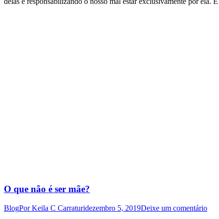
delas e responsabilizando o nosso mal estar exclusivamente por ela
O que não é ser mãe?
Blog
Por
Keila C Carraturi
dezembro 5, 2019
Deixe um comentário