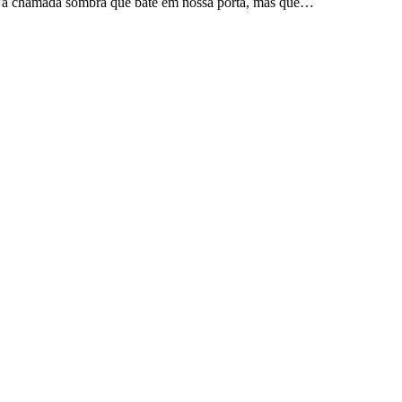
. É a chamada sombra que bate em nossa porta, mas que…