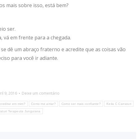
s mais sobre isso, está bem?
io ser.
, vá em frente para a chegada.
se dê um abraço fraterno e acredite que as coisas vão
ciso para você ir adiante.
ril 9, 2016
Deixe um comentário
reditar em mim?
Como me amar?
Como ser mais confiante?
Keila C Carraturi
raturi Terapeuta Junguiana