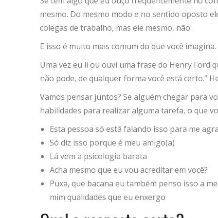
Se tem algo que eu ouço frequentemente no consu
mesmo. Do mesmo modo e no sentido oposto ele va
colegas de trabalho, mas ele mesmo, não.
E isso é muito mais comum do que você imagina.
Uma vez eu li ou ouvi uma frase do Henry Ford q
não pode, de qualquer forma você está certo.” H
Vamos pensar juntos? Se alguém chegar para você
habilidades para realizar alguma tarefa, o que v
Esta pessoa só está falando isso para me agr
Só diz isso porque é meu amigo(a)
Lá vem a psicologia barata
Acha mesmo que eu vou acreditar em você?
Puxa, que bacana eu também penso isso a m
mim qualidades que eu enxergo