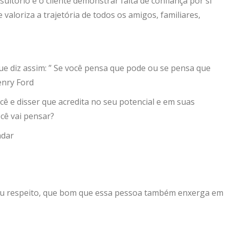
ltório é o cliente demonstrar falta de confiança por si
loriza a trajetória de todos os amigos, familiares,
ue diz assim: ” Se você pensa que pode ou se pensa que
enry Ford
 e disser que acredita no seu potencial e em suas
ocê vai pensar?
adar
eu respeito, que bom que essa pessoa também enxerga em