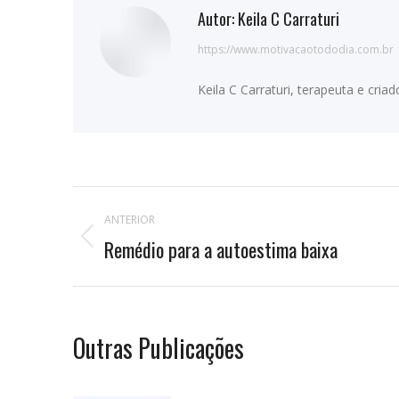
Autor:
Keila C Carraturi
https://www.motivacaotododia.com.br
Keila C Carraturi, terapeuta e cri
Navegação
ANTERIOR
de
Remédio para a autoestima baixa
Publicação
anterior:
postagens
Outras Publicações