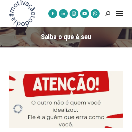
Pesquisar:
A
A
A
A
A
página
página
página
página
página
Facebook
LinkedIn
Instagram
YouTube
WhatsApp
Saiba o que é seu
abre
abre
abre
abre
abre
numa
numa
numa
numa
numa
nova
nova
nova
nova
nova
janela
janela
janela
janela
janela