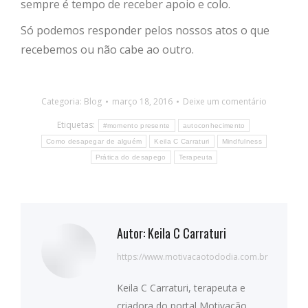
sempre é tempo de receber apoio e colo.
Só podemos responder pelos nossos atos o que
recebemos ou não cabe ao outro.
Categoria:
Blog
março 18, 2016
Deixe um comentário
Etiquetas:
#momento presente
autoconhecimento
Como desapegar de alguém
Keila C Carraturi
Mindfulness
Prática do desapego
Terapeuta
Autor:
Keila C Carraturi
https://www.motivacaotododia.com.br
Keila C Carraturi, terapeuta e
criadora do portal Motivação