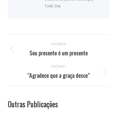
Todo Dia.
Navegação
ANTERIOR
de
Seu presente é um presente
Publicação
anterior:
postagens
PRÓXIMO
“Agradece que a graça desce”
Próximo
post:
Outras Publicações