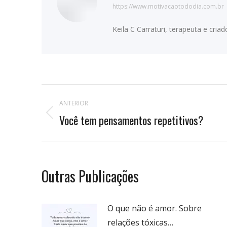
https://www.motivacaotododia.com.br
Keila C Carraturi, terapeuta e cri
Navegação
ANTERIOR
de
Você tem pensamentos repetitivos?
Publicação
anterior:
postagens
Outras Publicações
O que não é amor. Sobre
relações tóxicas…