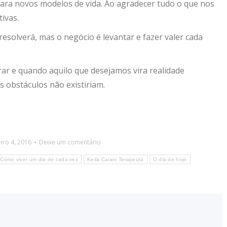
ara novos modelos de vida. Ao agradecer tudo o que nos
ivas.
esolverá, mas o negócio é levantar e fazer valer cada
r e quando aquilo que desejamos vira realidade
 obstáculos não existiriam.
iro 4, 2016
Deixe um comentário
Como viver um dia de cada vez
Keila Caiani Terapeuta
O dia de hoje