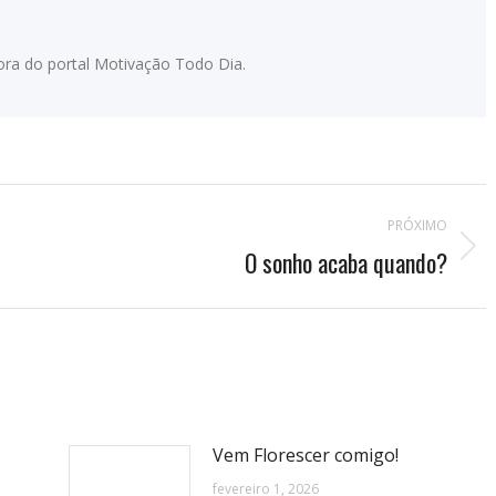
adora do portal Motivação Todo Dia.
PRÓXIMO
O sonho acaba quando?
Próximo
post:
Vem Florescer comigo!
fevereiro 1, 2026