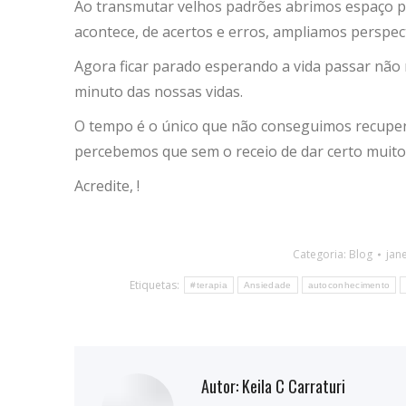
Ao transmutar velhos padrões abrimos espaço p
acontece, de acertos e erros, ampliamos perspect
Agora ficar parado esperando a vida passar não r
minuto das nossas vidas.
O tempo é o único que não conseguimos recupera
percebemos que sem o receio de dar certo muitos
Acredite, !
Categoria:
Blog
jane
Etiquetas:
#terapia
Ansiedade
autoconhecimento
Autor:
Keila C Carraturi