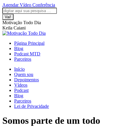
Saltar
Agendar Vídeo Conferência
para
A
A
A
A
A
Pesquisar:
o
página
página
página
página
página
conteúdo
Facebook
LinkedIn
Instagram
YouTube
WhatsApp
Motivação Todo Dia
abre
abre
abre
abre
abre
Keila Caiani
numa
numa
numa
numa
numa
nova
nova
nova
nova
nova
janela
janela
janela
janela
janela
Página Principal
Blog
Podcast MTD
Parceiros
Início
Quem sou
Depoimentos
Vídeos
Podcast
Blog
Parceiros
Lei de Privacidade
Somos parte de um todo