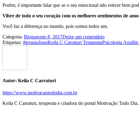
Porém, é importante falar que se o seu emocional não estiver bem pode
Vibre de todo o seu coração com os melhores sentimentos de amor
Você faz a diferença no mundo, pois somos todos um.
Categoria:
Blog
agosto 8, 2017
Deixe um comentário
Etiquetas:
#terapia
Jung
Keila C Carraturi Terapeuta
Psicologia Analític
Autor:
Keila C Carraturi
https://www.motivacaotododia.com.br
Keila C Carraturi, terapeuta e criadora do portal Motivação Todo Dia.
Navegação
de
postagens