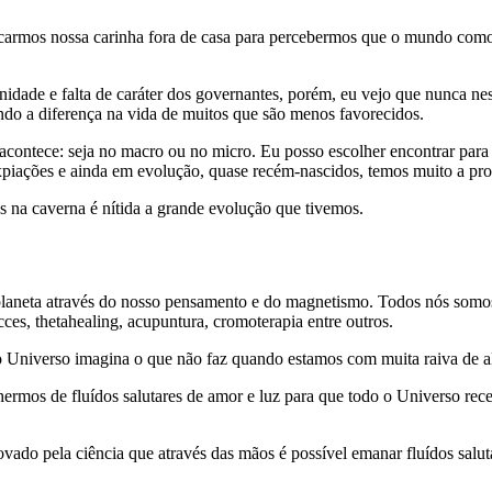
locarmos nossa carinha fora de casa para percebermos que o mundo como
idade e falta de caráter dos governantes, porém, eu vejo que nunca nes
endo a diferença na vida de muitos que são menos favorecidos.
contece: seja no macro ou no micro. Eu posso escolher encontrar para 
iações e ainda em evolução, quase recém-nascidos, temos muito a prog
na caverna é nítida a grande evolução que tivemos.
 planeta através do nosso pensamento e do magnetismo. Todos nós somos 
acces, thetahealing, acupuntura, cromoterapia entre outros.
 o Universo imagina o que não faz quando estamos com muita raiva de 
rmos de fluídos salutares de amor e luz para que todo o Universo rece
do pela ciência que através das mãos é possível emanar fluídos saluta