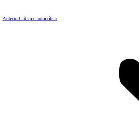
Publicação
Anterior
Crítica e autocrítica
anterior: