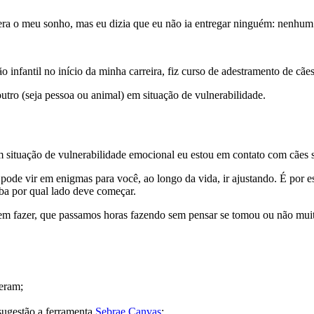
 era o meu sonho, mas eu dizia que eu não ia entregar ninguém: nenhu
o infantil no início da minha carreira, fiz curso de adestramento de cã
 outro (seja pessoa ou animal) em situação de vulnerabilidade.
em situação de vulnerabilidade emocional eu estou em contato com cães 
pode vir em enigmas para você, ao longo da vida, ir ajustando. É por es
ba por qual lado deve começar.
 em fazer, que passamos horas fazendo sem pensar se tomou ou não mu
eram;
 sugestão a ferramenta
Sebrae Canvas
;