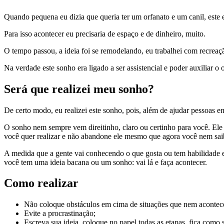
Quando pequena eu dizia que queria ter um orfanato e um canil, este
Para isso acontecer eu precisaria de espaço e de dinheiro, muito.
O tempo passou, a ideia foi se remodelando, eu trabalhei com recreaçã
Na verdade este sonho era ligado a ser assistencial e poder auxiliar o
Será que realizei meu sonho?
De certo modo, eu realizei este sonho, pois, além de ajudar pessoas 
O sonho nem sempre vem direitinho, claro ou certinho para você. Ele 
você quer realizar e não abandone ele mesmo que agora você nem sai
A medida que a gente vai conhecendo o que gosta ou tem habilidade
você tem uma ideia bacana ou um sonho: vai lá e faça acontecer.
Como realizar
Não coloque obstáculos em cima de situações que nem acontec
Evite a procrastinação;
Escreva sua ideia, coloque no papel todas as etapas, fica como