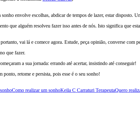
m sonho envolve escolhas, abdicar de tempos de lazer, estar disposto. 
que alguém resolveu fazer isso antes de nós. Isto significa que esta 
portanto, vai lá e comece agora. Estude, peça opinião, converse com pes
no que fazer.
omeçaram a sua jornada: errando até acertar, insistindo até conseguir!
ponto, retome e persista, pois esse é o seu sonho!
sonho
Como realizar um sonho
Keila C Carraturi Terapeuta
Quero reali