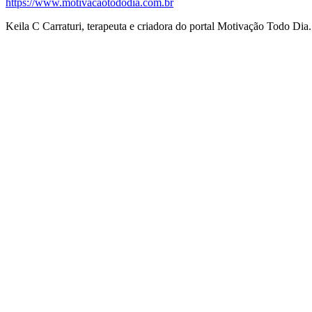
https://www.motivacaotododia.com.br
Keila C Carraturi, terapeuta e criadora do portal Motivação Todo Dia.
Navegação
de
postagens