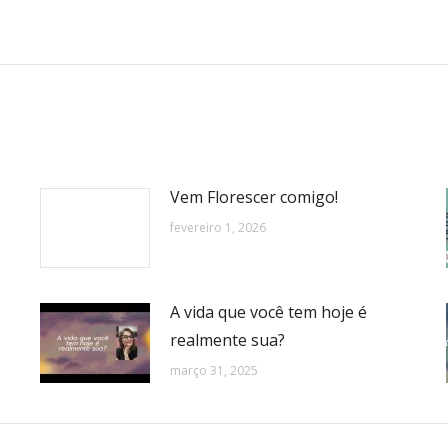
Próximo
post:
Vem Florescer comigo!
fevereiro 1, 2026
A vida que você tem hoje é
realmente sua?
março 31, 2025