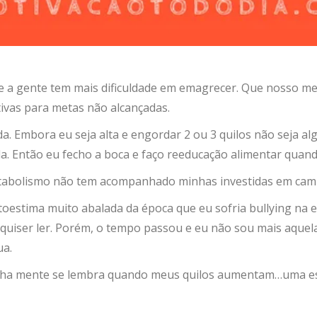
de a gente tem mais dificuldade em emagrecer. Que nosso met
tivas para metas não alcançadas.
a. Embora eu seja alta e engordar 2 ou 3 quilos não seja al
 Então eu fecho a boca e faço reeducação alimentar quand
etabolismo não tem acompanhado minhas investidas em cami
oestima muito abalada da época que eu sofria bullying na es
 quiser ler. Porém, o tempo passou e eu não sou mais aquel
ua.
nha mente se lembra quando meus quilos aumentam…uma espé