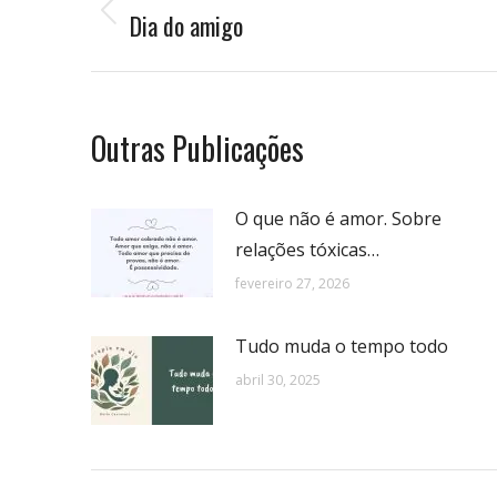
de
Dia do amigo
Publicação
anterior:
postagens
Outras Publicações
O que não é amor. Sobre
relações tóxicas…
fevereiro 27, 2026
Tudo muda o tempo todo
abril 30, 2025