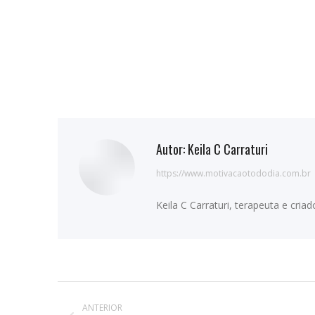
Autor:
Keila C Carraturi
https://www.motivacaotododia.com.br
Keila C Carraturi, terapeuta e cri
Navegação
ANTERIOR