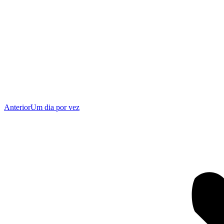
Publicação
Anterior
Um dia por vez
anterior: