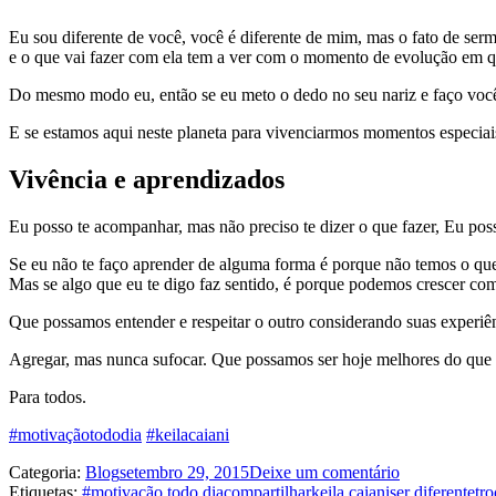
Eu sou diferente de você, você é diferente de mim, mas o fato de sermo
e
o que vai fazer com ela tem a ver com o momento de evolução em q
Do mesmo modo eu, e
ntão se eu meto o dedo no seu nariz e faço voc
E se estamos aqui neste planeta para vivenciarmos momentos especiais e 
Vivência e aprendizados
Eu posso te acompanhar, mas não preciso te dizer o que fazer, Eu po
Se eu não te faço aprender de alguma forma é porque não temos o que
Mas se algo que eu te digo faz sentido, é porque podemos crescer com
Que possamos entender e respeitar o outro considerando suas experiê
Agregar, mas nunca sufocar. Que possamos ser hoje melhores do que
Para todos.
‪#‎
motivaçãotododia‬
‪#‎
keilacaiani‬
Categoria:
Blog
setembro 29, 2015
Deixe um comentário
Etiquetas:
#motivação todo dia
compartilhar
keila caiani
ser diferente
tro