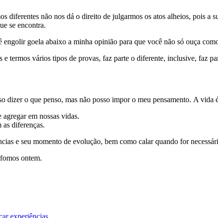
s diferentes não nos dá o direito de julgarmos os atos alheios, pois a 
ue se encontra.
ê engolir goela abaixo a minha opinião para que você não só ouça como p
termos vários tipos de provas, faz parte o diferente, inclusive, faz part
sso dizer o que penso, mas não posso impor o meu pensamento. A vida é
 agregar em nossas vidas.
 as diferenças.
ncias e seu momento de evolução, bem como calar quando for necessário
 fomos ontem.
car experiências