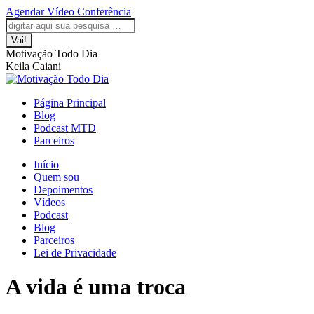
Saltar
Agendar Vídeo Conferência
para
A
A
A
A
A
Pesquisar:
o
página
página
página
página
página
conteúdo
Facebook
LinkedIn
Instagram
YouTube
WhatsApp
Motivação Todo Dia
abre
abre
abre
abre
abre
Keila Caiani
numa
numa
numa
numa
numa
nova
nova
nova
nova
nova
janela
janela
janela
janela
janela
Página Principal
Blog
Podcast MTD
Parceiros
Início
Quem sou
Depoimentos
Vídeos
Podcast
Blog
Parceiros
Lei de Privacidade
A vida é uma troca