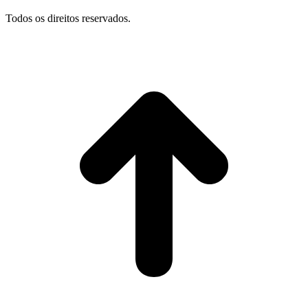
Todos os direitos reservados.
I
p
o
t