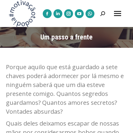
Pesquisar:
A
A
A
A
A
página
página
página
página
página
Facebook
LinkedIn
Instagram
YouTube
WhatsApp
Um passo a frente
abre
abre
abre
abre
abre
numa
numa
numa
numa
numa
nova
nova
nova
nova
nova
Porque aquilo que está guardado a sete
janela
janela
janela
janela
janela
chaves poderá adormecer por lá mesmo e
ninguém saberá que um dia esteve
presente comigo. Quantos segredos
guardamos? Quantos amores secretos?
Vontades absurdas?
Quais deles deixamos escapar de nossas
mãos por considerarmos bobos quando