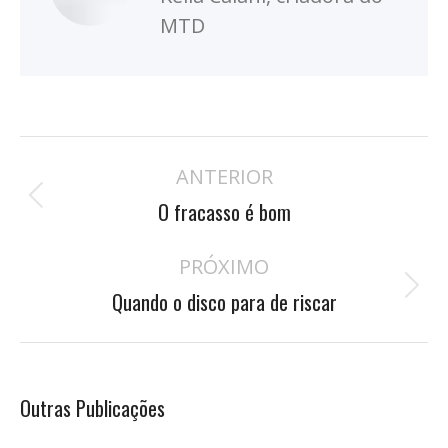
MTD
Navegação
ANTERIOR
de
Publicação
postagens
O fracasso é bom
anterior:
PRÓXIMO
Próximo
Quando o disco para de riscar
post:
Outras Publicações