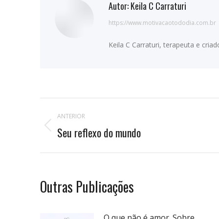
Autor:
Keila C Carraturi
https://www.motivacaotododia.com.br
Keila C Carraturi, terapeuta e cri
Navegação
ANTERIOR
de
Seu reflexo do mundo
Publicação
anterior:
postagens
Outras Publicações
O que não é amor. Sobre