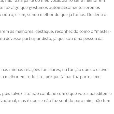
a, não fazia parte do meu vocabulário ser a melhor em
ente faz algo que gostamos automaticamente seremos
outro, e sim, sendo melhor do que já fomos. De dentro
serem as melhores, destaque, reconhecido como o “master-
eu devesse participar disto, já que sou uma pessoa da
 nas minhas relações familiares, na função que eu estiver
a melhor em tudo isto, porque falhar faz parte e me
 pois talvez isto não combine com o que vocês acreditem e
ivacional, mas é que se não faz sentido para mim, não tem