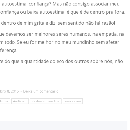
 de autoestima, confiança? Mas não consigo associar meu
onfiança ou baixa autoestima, é que é de dentro pra fora.
 dentro de mim grita e diz, sem sentido não há razão!
que devemos ser melhores seres humanos, na empatia, na
um todo. Se eu for melhor no meu mundinho sem afetar
ferença.
te do que a quantidade do eco dos outros sobre nós, não
bro 8, 2015
Deixe um comentário
do dia
#reflexão
de dentro para fora
keila caiani