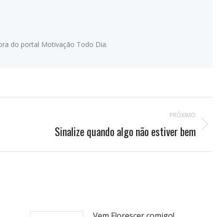
adora do portal Motivação Todo Dia.
PRÓXIMO
Sinalize quando algo não estiver bem
Próximo
post:
Vem Florescer comigo!