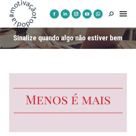
Pesquisar:
A
A
A
A
A
página
página
página
página
página
Facebook
LinkedIn
Instagram
YouTube
WhatsApp
Sinalize quando algo não estiver bem
abre
abre
abre
abre
abre
numa
numa
numa
numa
numa
nova
nova
nova
nova
nova
janela
janela
janela
janela
janela