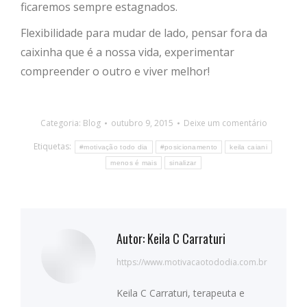
ficaremos sempre estagnados.
Flexibilidade para mudar de lado, pensar fora da
caixinha que é a nossa vida, experimentar
compreender o outro e viver melhor!
Categoria:
Blog
outubro 9, 2015
Deixe um comentário
Etiquetas:
#motivação todo dia
#posicionamento
keila caiani
menos é mais
sinalizar
Autor:
Keila C Carraturi
https://www.motivacaotododia.com.br
Keila C Carraturi, terapeuta e