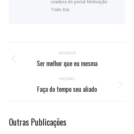
criadora do portal Motivação
Todo Dia.
Navegação
ANTERIOR
de
Ser melhor que eu mesma
Publicação
anterior:
postagens
PRÓXIMO
Faça do tempo seu aliado
Próximo
post:
Outras Publicações