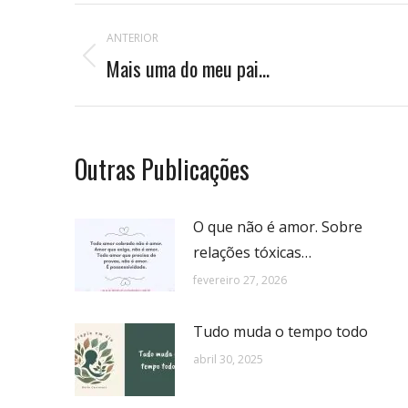
Navegação
ANTERIOR
de
Mais uma do meu pai…
Publicação
anterior:
postagens
Outras Publicações
O que não é amor. Sobre
relações tóxicas…
fevereiro 27, 2026
Tudo muda o tempo todo
abril 30, 2025