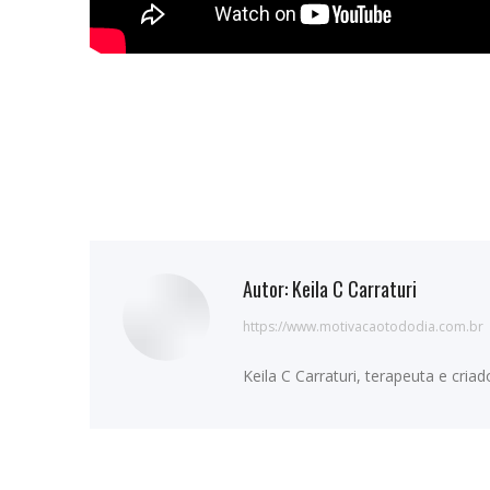
Autor:
Keila C Carraturi
https://www.motivacaotododia.com.br
Keila C Carraturi, terapeuta e cri