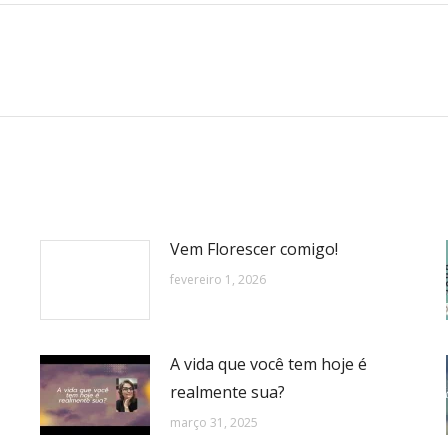
Próximo
post:
Vem Florescer comigo!
fevereiro 1, 2026
A vida que você tem hoje é
realmente sua?
março 31, 2025