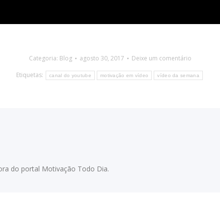
Categoria:
Blog
agosto 30, 2017
Deixe um comentário
Etiquetas:
canal do youtube
motivação em vídeo
vídeo da semana
adora do portal Motivação Todo Dia.