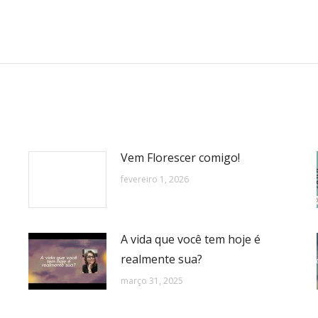
Próximo
post:
Vem Florescer comigo!
fevereiro 1, 2026
A vida que você tem hoje é
realmente sua?
março 31, 2025