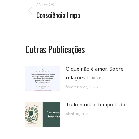
ANTERIOR
de
Consciência limpa
Publicação
anterior:
postagens
Outras Publicações
O que não é amor. Sobre
relações tóxicas…
fevereiro 27, 2026
Tudo muda o tempo todo
abril 30, 2025