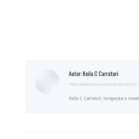
Autor:
Keila C Carraturi
https://www.motivacaotododia.com.br
Keila C Carraturi, terapeuta e cri
Navegação