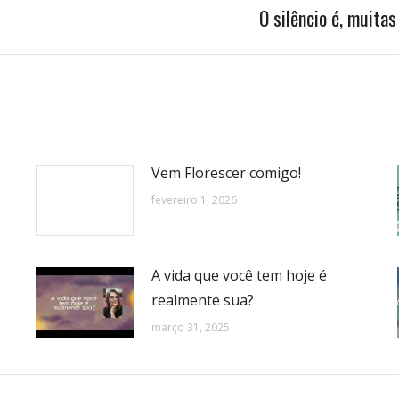
O silêncio é, muita
Próximo
post:
Vem Florescer comigo!
fevereiro 1, 2026
A vida que você tem hoje é
realmente sua?
março 31, 2025