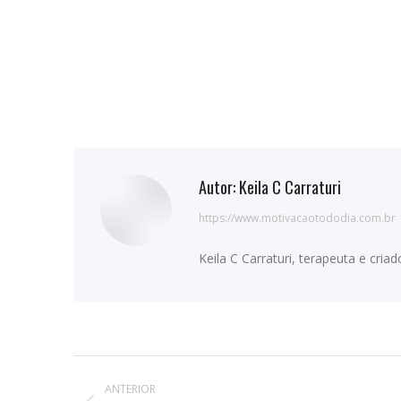
Autor:
Keila C Carraturi
https://www.motivacaotododia.com.br
Keila C Carraturi, terapeuta e cri
Navegação
ANTERIOR