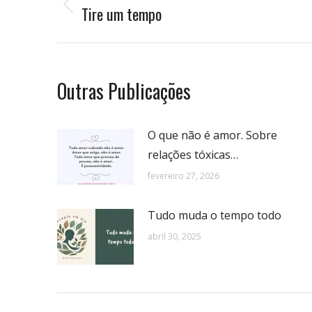
de
Tire um tempo
Publicação
anterior:
postagens
Outras Publicações
O que não é amor. Sobre
relações tóxicas…
fevereiro 27, 2026
Tudo muda o tempo todo
abril 30, 2025