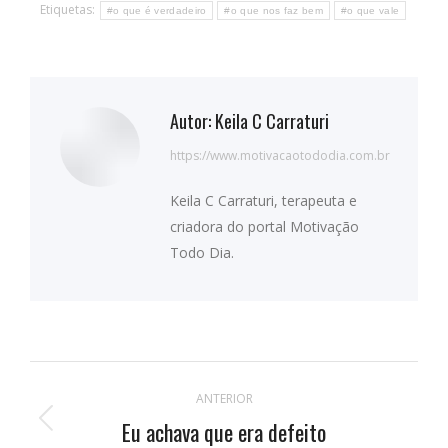
Etiquetas:
#o que é verdadeiro
#o que nos faz bem
#o que vale
Autor:
Keila C Carraturi
https://www.motivacaotododia.com.br
Keila C Carraturi, terapeuta e
criadora do portal Motivação
Todo Dia.
Navegação
ANTERIOR
de
Eu achava que era defeito
Publicação