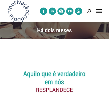
Pesquisar:
A
A
A
A
A
página
página
página
página
página
Facebook
LinkedIn
Instagram
YouTube
WhatsApp
Há dois meses
abre
abre
abre
abre
abre
numa
numa
numa
numa
numa
nova
nova
nova
nova
nova
janela
janela
janela
janela
janela