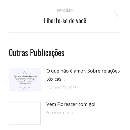
anterior:
postagens
PRÓXIMO
Liberte-se de você
Próximo
post:
Outras Publicações
O que não é amor. Sobre relações
tóxicas…
fevereiro 27, 2026
Vem Florescer comigo!
fevereiro 1, 2026