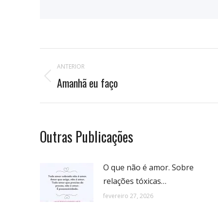
Navegação
ANTERIOR
de
Amanhã eu faço
Publicação
anterior:
postagens
Outras Publicações
O que não é amor. Sobre
relações tóxicas…
fevereiro 27, 2026