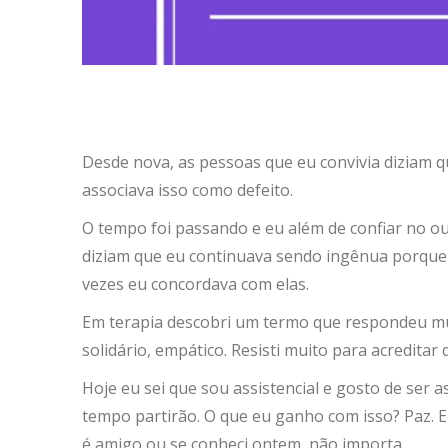
Desde nova, as pessoas que eu convivia diziam q
associava isso como defeito.
O tempo foi passando e eu além de confiar no o
diziam que eu continuava sendo ingênua porque a
vezes eu concordava com elas.
Em terapia descobri um termo que respondeu muita
solidário, empático. Resisti muito para acredita
Hoje eu sei que sou assistencial e gosto de ser
tempo partirão. O que eu ganho com isso? Paz. E
é amigo ou se conheci ontem, não importa.