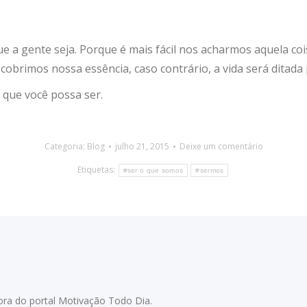
a gente seja. Porque é mais fácil nos acharmos aquela cois
brimos nossa essência, caso contrário, a vida será ditada 
 que você possa ser.
Categoria:
Blog
julho 21, 2015
Deixe um comentário
Etiquetas:
#ser o que somos
#sermos
adora do portal Motivação Todo Dia.