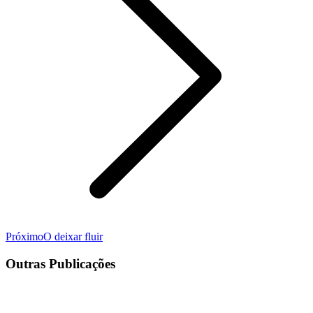
Próximo
Próximo
O deixar fluir
post:
Outras Publicações