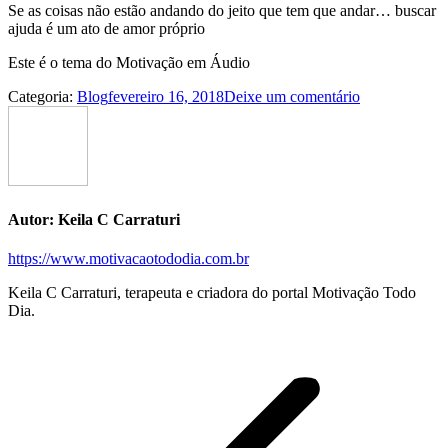
Se as coisas não estão andando do jeito que tem que andar… buscar
ajuda é um ato de amor próprio
Este é o tema do Motivação em Áudio
Categoria:
Blog
fevereiro 16, 2018
Deixe um comentário
Autor:
Keila C Carraturi
https://www.motivacaotododia.com.br
Keila C Carraturi, terapeuta e criadora do portal Motivação Todo
Dia.
Navegação
de
postagens