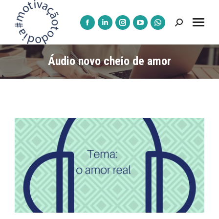
Pesquisar:
A
A
A
A
A
página
página
página
página
página
Facebook
LinkedIn
Instagram
YouTube
WhatsApp
Áudio novo cheio de amor
abre
abre
abre
abre
abre
numa
numa
numa
numa
numa
nova
nova
nova
nova
nova
janela
janela
janela
janela
janela