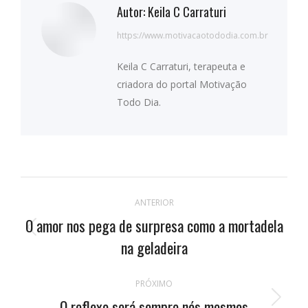
Autor:
Keila C Carraturi
https://www.motivacaotododia.com.br
Keila C Carraturi, terapeuta e
criadora do portal Motivação
Todo Dia.
Navegação
ANTERIOR
de
O amor nos pega de surpresa como a mortadela
Publicação
postagens
na geladeira
anterior:
PRÓXIMO
O reflexo será sempre nós mesmos
Próximo