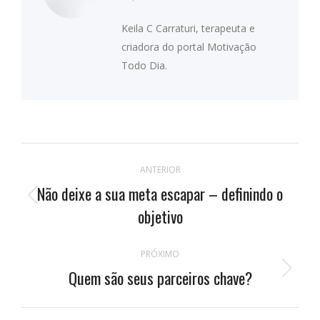
Keila C Carraturi, terapeuta e
criadora do portal Motivação
Todo Dia.
Navegação
ANTERIOR
de
Não deixe a sua meta escapar – definindo o
Publicação
postagens
objetivo
anterior:
PRÓXIMO
Quem são seus parceiros chave?
Próximo
post: