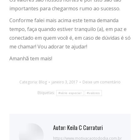
importantes para chegarmos rumo ao sucesso.
Conforme falei mais acima este tema demanda
tempo, faça quando estiver tranquilo (a), em paz e
conectado em quem você é, em caso de dúvidas é só
me chamar! Vou adorar te ajudar!
Amanhã tem mais!
Categoria:
Blog
janeiro 3, 2017
Deixe um comentário
Etiquetas:
#série especial
#valores
Autor:
Keila C Carraturi
https://www.motivacaotododia.com.br