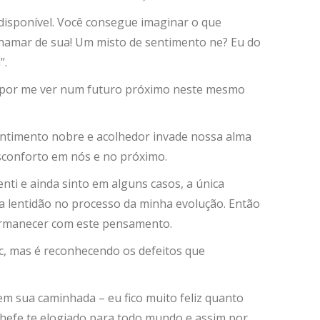
isponível. Você consegue imaginar o que
ê chamar de sua! Um misto de sentimento ne? Eu do
”.
bém por me ver num futuro próximo neste mesmo
sentimento nobre e acolhedor invade nossa alma
sconforto em nós e no próximo.
enti e ainda sinto em alguns casos, a única
a lentidão no processo da minha evolução. Então
permanecer com este pensamento.
tc, mas é reconhecendo os defeitos que
em sua caminhada – eu fico muito feliz quanto
 chefe te elogiado para todo mundo e assim por