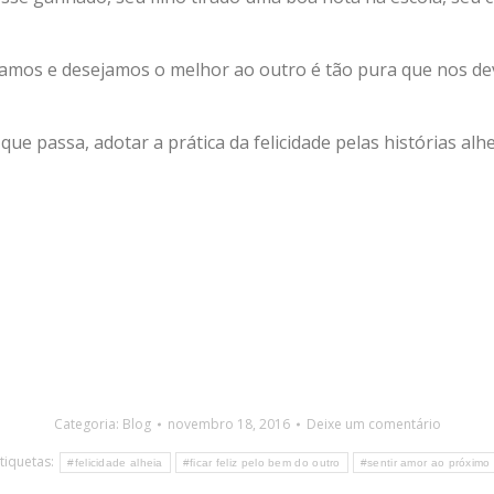
mos e desejamos o melhor ao outro é tão pura que nos dev
ue passa, adotar a prática da felicidade pelas histórias alhe
Categoria:
Blog
novembro 18, 2016
Deixe um comentário
Etiquetas:
#felicidade alheia
#ficar feliz pelo bem do outro
#sentir amor ao próximo