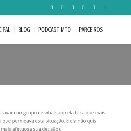
Pesquisar:
CIPAL
BLOG
PODCAST MTD
PARCEIROS
A
A
A
A
A
página
página
página
página
página
Facebook
LinkedIn
Instagram
YouTube
WhatsApp
CIPAL
BLOG
PODCAST MTD
PARCEIROS
abre
abre
abre
abre
abre
numa
numa
numa
numa
numa
nova
nova
nova
nova
nova
janela
janela
janela
janela
janela
estavam no grupo de whatsapp ela foi a que mais
 que permeava esta situação. E ela não quis
 mais afetuosa sua decisão).