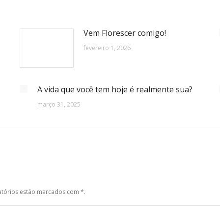
Vem Florescer comigo!
fevereiro 1, 2026
A vida que você tem hoje é realmente sua?
março 31, 2025
gatórios estão marcados com
*
.