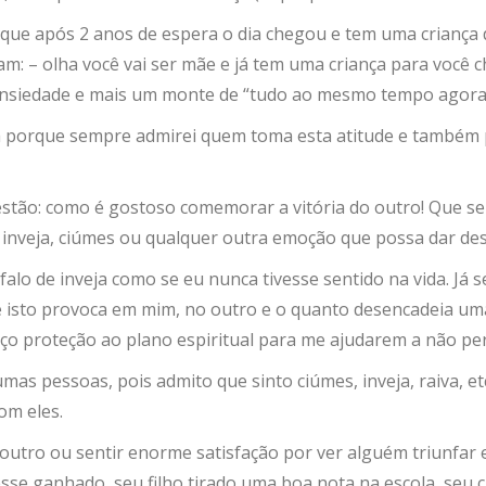
ue após 2 anos de espera o dia chegou e tem uma criança d
alam: – olha você vai ser mãe e já tem uma criança para voc
e ansiedade e mais um monte de “tudo ao mesmo tempo agora
z seja porque sempre admirei quem toma esta atitude e tam
 questão: como é gostoso comemorar a vitória do outro! Que 
 inveja, ciúmes ou qualquer outra emoção que possa dar de
alo de inveja como se eu nunca tivesse sentido na vida. Já s
ue isto provoca em mim, no outro e o quanto desencadeia um
eço proteção ao plano espiritual para me ajudarem a não 
mas pessoas, pois admito que sinto ciúmes, inveja, raiva, e
om eles.
outro ou sentir enorme satisfação por ver alguém triunfar 
esse ganhado, seu filho tirado uma boa nota na escola, seu