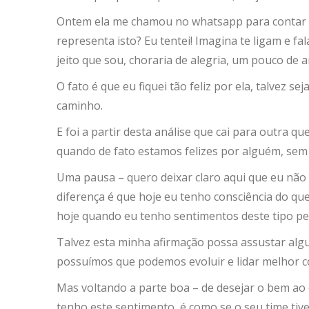
Ontem ela me chamou no whatsapp para contar q
representa isto? Eu tentei! Imagina te ligam e f
jeito que sou, choraria de alegria, um pouco d
O fato é que eu fiquei tão feliz por ela, talve
caminho.
E foi a partir desta análise que cai para outra
quando de fato estamos felizes por alguém, sem
Uma pausa – quero deixar claro aqui que eu não f
diferença é que hoje eu tenho consciência do q
hoje quando eu tenho sentimentos deste tipo p
Talvez esta minha afirmação possa assustar algu
possuímos que podemos evoluir e lidar melhor c
Mas voltando a parte boa – de desejar o bem ao 
tenho este sentimento, é como se o seu time tiv