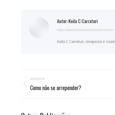
Autor:
Keila C Carraturi
https://www.motivacaotododia.com.br
Keila C Carraturi, terapeuta e cri
Navegação
ANTERIOR
de
Como não se arrepender?
Publicação
anterior:
postagens