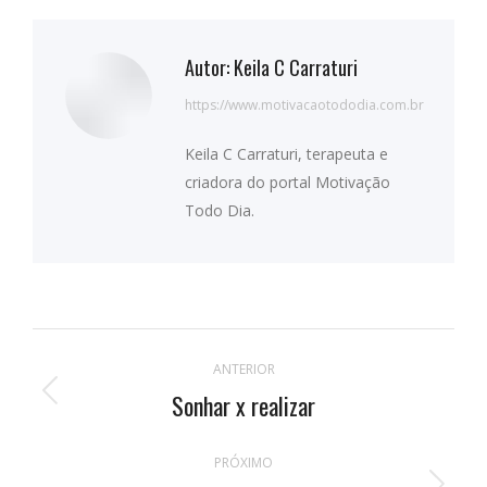
Autor:
Keila C Carraturi
https://www.motivacaotododia.com.br
Keila C Carraturi, terapeuta e
criadora do portal Motivação
Todo Dia.
Navegação
ANTERIOR
de
Sonhar x realizar
Publicação
anterior:
postagens
PRÓXIMO