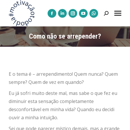
Pesquisar:
A
A
A
A
A
página
página
página
página
página
Facebook
LinkedIn
Instagram
YouTube
WhatsApp
Como não se arrepender?
abre
abre
abre
abre
abre
numa
numa
numa
numa
numa
nova
nova
nova
nova
nova
janela
janela
janela
janela
janela
E o tema é – arrependimento! Quem nunca? Quem
sempre? Quem de vez em quando?
Eu já sofri muito deste mal, mas sabe o que fez eu
diminuir esta sensação completamente
desconfortável em minha vida? Quando eu decidi
ouvir a minha intuição.
Sei que pode parecer místico demais, mas a grande