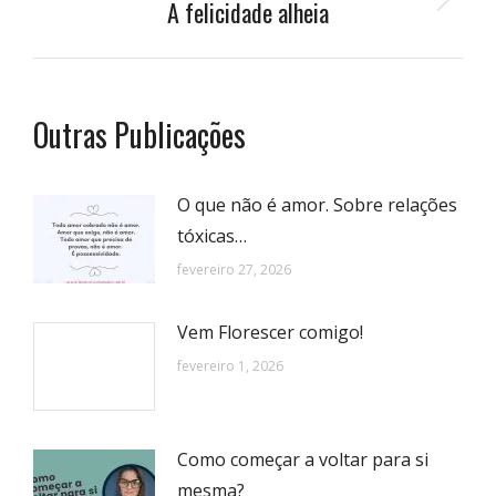
A felicidade alheia
Próximo
post:
Outras Publicações
O que não é amor. Sobre relações
tóxicas…
fevereiro 27, 2026
Vem Florescer comigo!
fevereiro 1, 2026
Como começar a voltar para si
mesma?