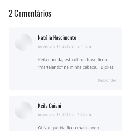
2 Comentários
Natália Nascimento
diz:
novembro 17, 2016 em 3:44 pm
Keila querida, esta última frase ficou
“martelando” na minha cabeça… Bjokas
Responder
Keila Caiani
diz:
novembro 17, 2016 em 7:26 pm
Oi Nat querida ficou martelando