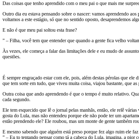
Das coisas que tenho aprendido com o meu pai o que mais me surpree
Outro dia eu estava pensando sobre o nascer: vamos aprendendo aos pou
voltamos a este estágio, só que no sentido oposto, desaprendemos al
E não é que meu pai soltou esta frase?
” – Filha, você tem que entender que quando a gente fica velho volt
Às vezes, ele começa a falar das limitações dele e eu mudo de assunt
questões.
É sempre engraçado estar com ele, pois, além destas pérolas que ele d
que tem sorte em tudo, que viveu muita coisa, viajou bastante, que as 
Outra coisa que ando aprendendo é que o tempo é muito relativo. Quan
cada segundo.
Ele tem esquecido que lê o jornal pelas manhãs, então, ele relê vária
gosta do Lula, mas não entendeu porque ele não pode ter um apartament
estão prendendo ele? Ele roubou, mas um monte de gente também rou
E mesmo sabendo que alguém está preso porque fez algo ruim ele faz u
” – Eu to tentando pensar como tá a cabeça do Lula, imagina, a pior 