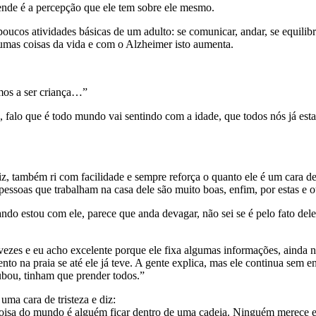
nde é a percepção que ele tem sobre ele mesmo.
cos atividades básicas de um adulto: se comunicar, andar, se equilibra
gumas coisas da vida e com o Alzheimer isto aumenta.
amos a ser criança…”
o, falo que é todo mundo vai sentindo com a idade, que todos nós já es
iz, também ri com facilidade e sempre reforça o quanto ele é um cara d
pessoas que trabalham na casa dele são muito boas, enfim, por estas e out
do estou com ele, parece que anda devagar, não sei se é pelo fato dele 
s vezes e eu acho excelente porque ele fixa algumas informações, ainda
o na praia se até ele já teve. A gente explica, mas ele continua sem e
bou, tinham que prender todos.”
ma cara de tristeza e diz:
coisa do mundo é alguém ficar dentro de uma cadeia. Ninguém merece es