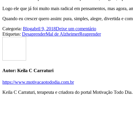
Logo ele que já foi muito mais radical em pensamentos, mas agora, am
Quando eu crescer quero assim: pura, simples, alegre, divertida e co
Categoria:
Blog
abril 9, 2018
Deixe um comentário
Etiquetas:
Desaprender
Mal de Alzheimer
Reaprender
Autor:
Keila C Carraturi
https://www.motivacaotododia.com.br
Keila C Carraturi, terapeuta e criadora do portal Motivação Todo Dia.
Navegação
de
postagens