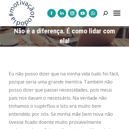
Pesquisar:
A
A
A
A
A
página
página
página
página
página
Não é a diferença. É como lidar com
Facebook
LinkedIn
Instagram
YouTube
WhatsApp
ela!
abre
abre
abre
abre
abre
numa
numa
numa
numa
numa
nova
nova
nova
nova
nova
janela
janela
janela
janela
janela
Eu não posso dizer que na minha vida tudo foi fácil,
porque seria uma grande mentira. Também não
posso dizer que passei necessidades, pois meus
pais nos davam o necessário. Na verdade não
tínhamos o supérfluo e isto era muito bem
entendido por nós. Se minha mãe bem nova não
tivesse ficado doente muito provavelmente