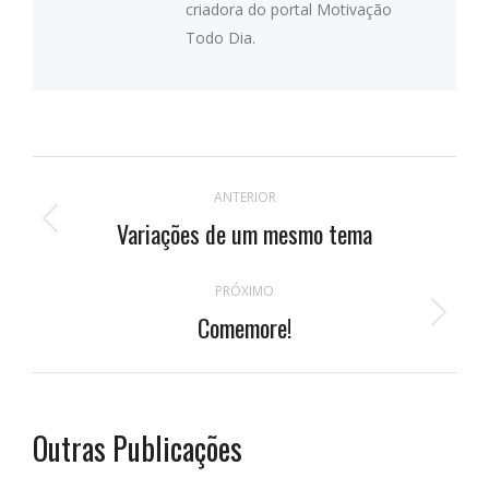
criadora do portal Motivação
Todo Dia.
Navegação
ANTERIOR
de
Variações de um mesmo tema
Publicação
anterior:
postagens
PRÓXIMO
Comemore!
Próximo
post:
Outras Publicações