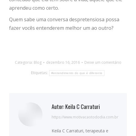
aprendeu como certo.
Quem sabe uma conversa despretensiosa possa
fazer vocês entenderem melhor um ao outro?
Categoria:
Blog
dezembro 16, 2016
Deixe um comentário
Etiquetas:
#entendimento do que é diferente
Autor:
Keila C Carraturi
https://www.motivacaotododia.com.br
Keila C Carraturi, terapeuta e