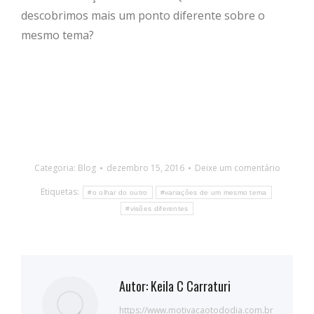
descobrimos mais um ponto diferente sobre o
mesmo tema?
Categoria:
Blog
dezembro 15, 2016
Deixe um comentário
Etiquetas:
#o olhar do outro
#variações de um mesmo tema
#visões diferentes
Autor:
Keila C Carraturi
https://www.motivacaotododia.com.br