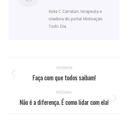
Keila C Carraturi, terapeuta e
criadora do portal Motivação
Todo Dia.
Navegação
ANTERIOR
de
Faça com que todos saibam!
Publicação
anterior:
postagens
PRÓXIMO
Não é a diferença. É como lidar com ela!
Próximo
post: