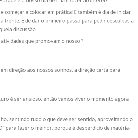
orque é o nosso dia de ir lá e fazer acontecer!
l e começar a colocar em prática! E também é dia de iniciar
a frente. E de dar o primeiro passo para pedir desculpas a
uela discussão.
s atividades que promovam o nosso ?
 em direção aos nossos sonhos, a direção certa para
futuro é ser ansioso, então vamos viver o momento agora
nho, sentindo tudo o que deve ser sentido, aproveitando o
“D” para fazer o melhor, porque é desperdício de matéria-