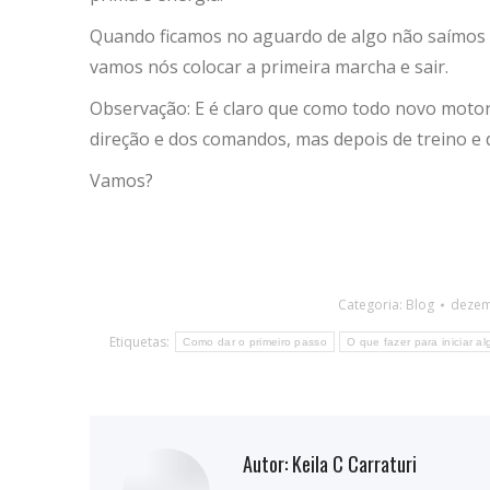
Quando ficamos no aguardo de algo não saímos do
vamos nós colocar a primeira marcha e sair.
Observação: E é claro que como todo novo motor
direção e dos comandos, mas depois de treino e d
Vamos?
Categoria:
Blog
dezem
Etiquetas:
Como dar o primeiro passo
O que fazer para iniciar a
Autor:
Keila C Carraturi