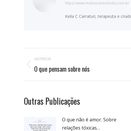
https://www.motivacaotododia.com.br
Keila C Carraturi, terapeuta e cri
Navegação
ANTERIOR
de
O que pensam sobre nós
Publicação
anterior:
postagens
Outras Publicações
O que não é amor. Sobre
relações tóxicas…