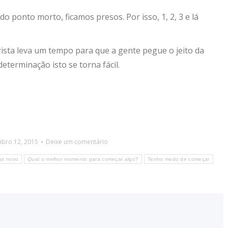
 ponto morto, ficamos presos. Por isso, 1, 2, 3 e lá
ista leva um tempo para que a gente pegue o jeito da
eterminação isto se torna fácil.
bro 12, 2015
Deixe um comentário
lgo novo
Qual o melhor momento para começar algo?
Tenho medo de começar