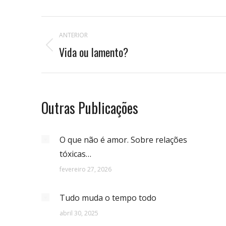
Navegação
ANTERIOR
de
Vida ou lamento?
Publicação
anterior:
postagens
Outras Publicações
O que não é amor. Sobre relações
tóxicas…
fevereiro 27, 2026
Tudo muda o tempo todo
abril 30, 2025