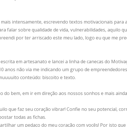
mais intensamente, escrevendo textos motivacionais para
ara falar sobre qualidade de vida, vulnerabilidades, aquilo
preendi por ter arriscado este meu lado, logo eu que me p
 escrita em artesanato e lancei a linha de canecas do Motiv
10 anos não via me indicando um grupo de empreendedores. 
uuuuito conteúdo: biscoito e texto.
nho do bem, em ir em direção aos nossos sonhos e mais ain
quilo que faz seu coração vibrar! Confie no seu potencial, c
ostar todas as fichas.
partilhar um pedaço do meu coração com vocês! Por isto que 