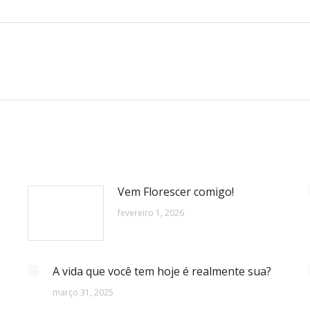
Próximo
post:
Vem Florescer comigo!
fevereiro 1, 2026
A vida que você tem hoje é realmente sua?
março 31, 2025