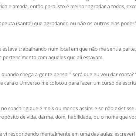
ida e amada, então para isto é melhor agradar a todos, ex
apeuta (santa!) que agradando ou não os outros elas poderã
 estava trabalhando num local em que não me sentia parte,
 pertencimento com aqueles que ali estavam.
s quando chega a gente pensa: ” será que eu vou dar conta
e cara o Universo me colocou para fazer um curso de escri
o coaching que é mais ou menos assim: e se não existisse o 
ropósito de vida, darma, dom, habilidade, ou o nome que você
e vi respondendo mentalmente em uma das aulas: escrever! C