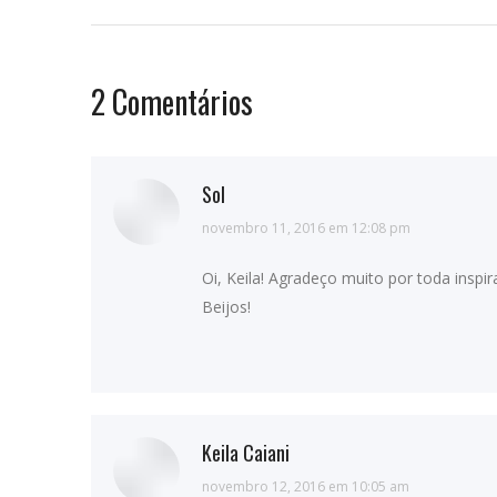
2 Comentários
Sol
diz:
novembro 11, 2016 em 12:08 pm
Oi, Keila! Agradeço muito por toda insp
Beijos!
Keila Caiani
diz:
novembro 12, 2016 em 10:05 am