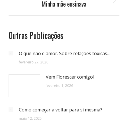
Minha mãe ensinava
Próximo
post:
Outras Publicações
O que não é amor. Sobre relações tóxicas…
fevereiro 27, 2026
Vem Florescer comigo!
fevereiro 1, 2026
Como começar a voltar para si mesma?
maio 12, 2025