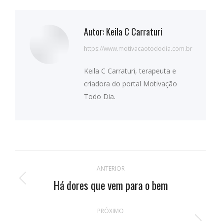
Autor:
Keila C Carraturi
https://www.motivacaotododia.com.br
Keila C Carraturi, terapeuta e
criadora do portal Motivação
Todo Dia.
Navegação
ANTERIOR
de
Há dores que vem para o bem
Publicação
anterior:
postagens
PRÓXIMO