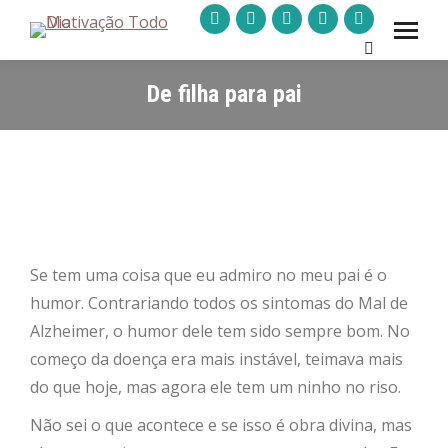
A
A
A
A
A
Pesquisar:
página
página
página
página
página
De filha para pai
Facebook
LinkedIn
Instagram
YouTube
WhatsApp
abre
abre
abre
abre
abre
numa
numa
numa
numa
numa
nova
nova
nova
nova
nova
janela
janela
janela
janela
janela
Se tem uma coisa que eu admiro no meu pai é o
humor. Contrariando todos os sintomas do Mal de
Alzheimer, o humor dele tem sido sempre bom. No
começo da doença era mais instável, teimava mais
do que hoje, mas agora ele tem um ninho no riso.
Não sei o que acontece e se isso é obra divina, mas