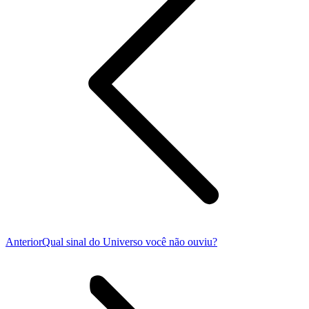
Publicação
Anterior
Qual sinal do Universo você não ouviu?
anterior: