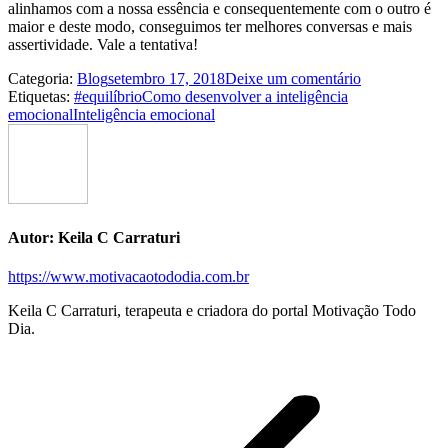
alinhamos com a nossa essência e consequentemente com o outro é
maior e deste modo, conseguimos ter melhores conversas e mais
assertividade. Vale a tentativa!
Categoria:
Blog
setembro 17, 2018
Deixe um comentário
Etiquetas:
#equilíbrio
Como desenvolver a inteligência
emocional
Inteligência emocional
Autor:
Keila C Carraturi
https://www.motivacaotododia.com.br
Keila C Carraturi, terapeuta e criadora do portal Motivação Todo
Dia.
Navegação
de
postagens