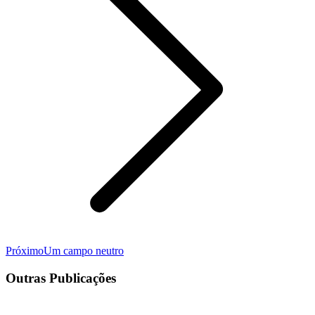
Próximo
Próximo
Um campo neutro
post:
Outras Publicações