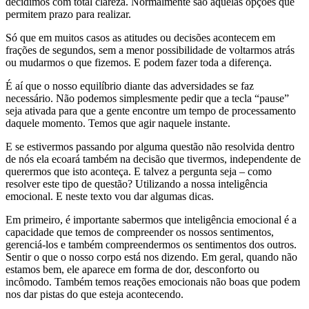
decidimos com total clareza. Normalmente são aquelas opções que
permitem prazo para realizar.
Só que em muitos casos as atitudes ou decisões acontecem em
frações de segundos, sem a menor possibilidade de voltarmos atrás
ou mudarmos o que fizemos. E podem fazer toda a diferença.
É aí que o nosso equilíbrio diante das adversidades se faz
necessário. Não podemos simplesmente pedir que a tecla “pause”
seja ativada para que a gente encontre um tempo de processamento
daquele momento. Temos que agir naquele instante.
E se estivermos passando por alguma questão não resolvida dentro
de nós ela ecoará também na decisão que tivermos, independente de
querermos que isto aconteça. E talvez a pergunta seja – como
resolver este tipo de questão? Utilizando a nossa inteligência
emocional. E neste texto vou dar algumas dicas.
Em primeiro, é importante sabermos que inteligência emocional é a
capacidade que temos de compreender os nossos sentimentos,
gerenciá-los e também compreendermos os sentimentos dos outros.
Sentir o que o nosso corpo está nos dizendo. Em geral, quando não
estamos bem, ele aparece em forma de dor, desconforto ou
incômodo. Também temos reações emocionais não boas que podem
nos dar pistas do que esteja acontecendo.