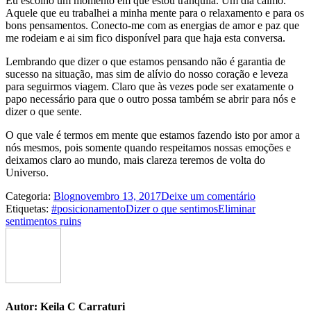
Eu escolho um momento em que estou tranquila. Um dia calmo.
Aquele que eu trabalhei a minha mente para o relaxamento e para os
bons pensamentos. Conecto-me com as energias de amor e paz que
me rodeiam e ai sim fico disponível para que haja esta conversa.
Lembrando que dizer o que estamos pensando não é garantia de
sucesso na situação, mas sim de alívio do nosso coração e leveza
para seguirmos viagem. Claro que às vezes pode ser exatamente o
papo necessário para que o outro possa também se abrir para nós e
dizer o que sente.
O que vale é termos em mente que estamos fazendo isto por amor a
nós mesmos, pois somente quando respeitamos nossas emoções e
deixamos claro ao mundo, mais clareza teremos de volta do
Universo.
Categoria:
Blog
novembro 13, 2017
Deixe um comentário
Etiquetas:
#posicionamento
Dizer o que sentimos
Eliminar
sentimentos ruins
Autor:
Keila C Carraturi