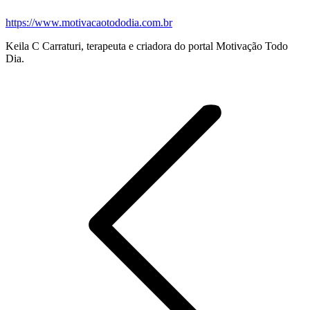
https://www.motivacaotododia.com.br
Keila C Carraturi, terapeuta e criadora do portal Motivação Todo
Dia.
Navegação
de
postagens