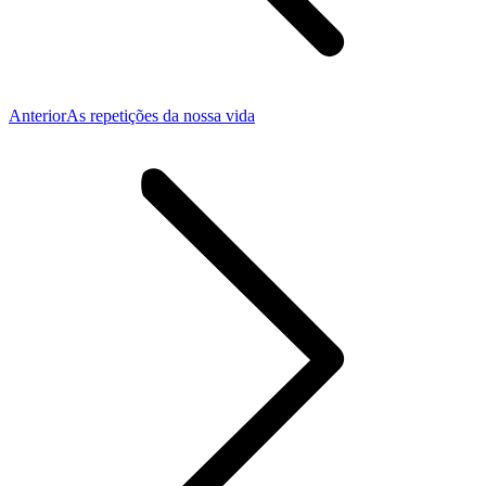
Publicação
Anterior
As repetições da nossa vida
anterior: