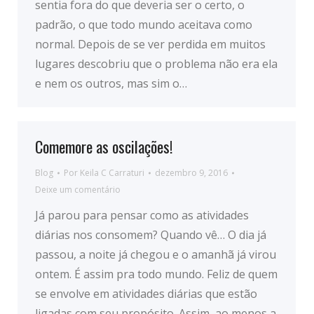
sentia fora do que deveria ser o certo, o
padrão, o que todo mundo aceitava como
normal. Depois de se ver perdida em muitos
lugares descobriu que o problema não era ela
e nem os outros, mas sim o…
Comemore as oscilações!
Blog
Por
Keila C Carraturi
dezembro 9, 2016
Deixe um comentário
Já parou para pensar como as atividades
diárias nos consomem? Quando vê… O dia já
passou, a noite já chegou e o amanhã já virou
ontem. É assim pra todo mundo. Feliz de quem
se envolve em atividades diárias que estão
ligadas com seu propósito. Assim, ao menos a