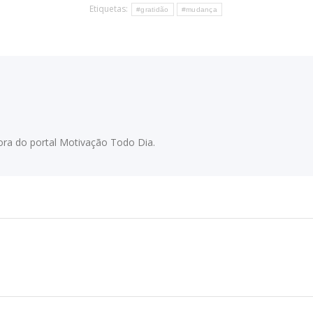
Etiquetas:
#gratidão
#mudança
adora do portal Motivação Todo Dia.
Próximo
post: