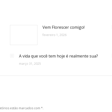
Vem Florescer comigo!
fevereiro 1, 2026
A vida que você tem hoje é realmente sua?
março 31, 2025
gatórios estão marcados com
*
.