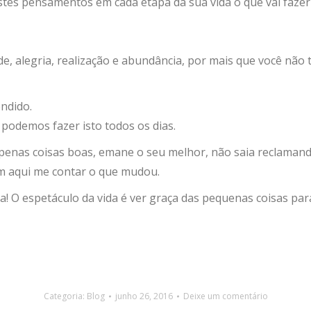
stes pensamentos em cada etapa da sua vida o que vai fazer 
, alegria, realização e abundância, por mais que você não t
êndido.
podemos fazer isto todos os dias.
enas coisas boas, emane o seu melhor, não saia reclamando 
vem aqui me contar o que mudou.
a! O espetáculo da vida é ver graça das pequenas coisas pa
Categoria:
Blog
junho 26, 2016
Deixe um comentário