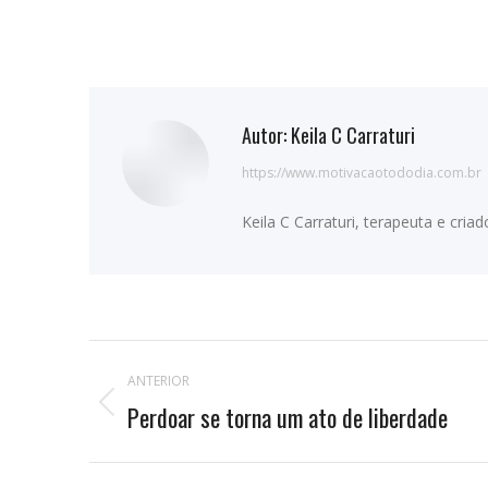
Autor:
Keila C Carraturi
https://www.motivacaotododia.com.br
Keila C Carraturi, terapeuta e cri
Navegação
ANTERIOR
de
Perdoar se torna um ato de liberdade
Publicação
anterior:
postagens