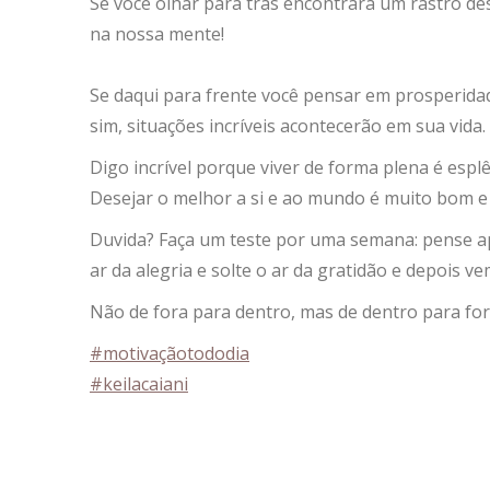
Se você olhar para trás encontrará um rastro de
na nossa mente!
Se daqui para frente você pensar em prosperidade
sim, situações incríveis acontecerão em sua vida.
Digo incrível porque viver de forma plena é espl
Desejar o melhor a si e ao mundo é muito bom e 
Duvida? Faça um teste por uma semana: pense ap
ar da alegria e solte o ar da gratidão e depois 
Não de fora para dentro, mas de dentro para for
#motivaçãotododia
#keilacaiani