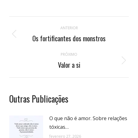
Navegação
ANTERIOR
de
Os fortificantes dos monstros
Publicação
anterior:
postagens
PRÓXIMO
Valor a si
Próximo
post:
Outras Publicações
O que não é amor. Sobre relações
tóxicas…
fevereiro 27, 2026