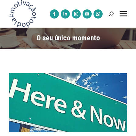
Pesquisar:
A
A
A
A
A
página
página
página
página
página
Facebook
LinkedIn
Instagram
YouTube
WhatsApp
O seu único momento
abre
abre
abre
abre
abre
numa
numa
numa
numa
numa
nova
nova
nova
nova
nova
janela
janela
janela
janela
janela