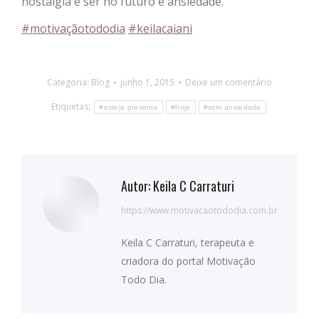
nostalgia e ser no futuro é ansiedade.
#‎
motivaçãotododia‬
#‎
keilacaiani‬
Categoria:
Blog
junho 1, 2015
Deixe um comentário
Etiquetas:
#esteja presente
#hoje
#sem ansiedade
Autor:
Keila C Carraturi
https://www.motivacaotododia.com.br
Keila C Carraturi, terapeuta e
criadora do portal Motivação
Todo Dia.