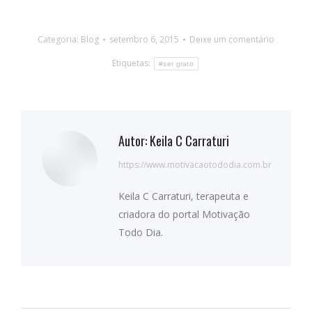
Categoria:
Blog
setembro 6, 2015
Deixe um comentário
Etiquetas:
#ser grato
Autor:
Keila C Carraturi
https://www.motivacaotododia.com.br
Keila C Carraturi, terapeuta e
criadora do portal Motivação
Todo Dia.