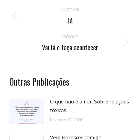
Navegação
ANTERIOR
de
Já
Publicação
anterior:
postagens
PRÓXIMO
Vai lá e faça acontecer
Próximo
post:
Outras Publicações
O que não é amor. Sobre relações
tóxicas…
fevereiro 27, 2026
Vem Florescer comigo!