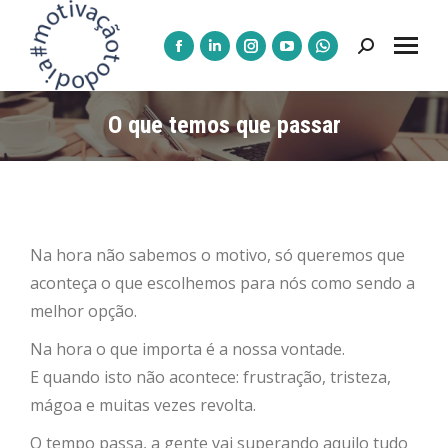
Pesquisar:
A
A
A
A
A
página
página
página
página
página
Facebook
LinkedIn
Instagram
YouTube
WhatsApp
O que temos que passar
abre
abre
abre
abre
abre
numa
numa
numa
numa
numa
nova
nova
nova
nova
nova
janela
janela
janela
janela
janela
Na hora não sabemos o motivo,
só queremos que
aconteça o que escolhemos para nós como sendo a
melhor opção.
Na hora o que importa é a nossa vontade.
E quando isto não acontece: frustração, tristeza,
mágoa e muitas vezes revolta.
O tempo passa, a gente vai superando aquilo tudo