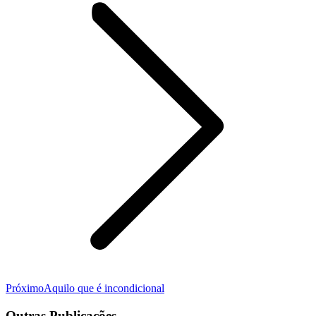
Próximo
Próximo
Aquilo que é incondicional
post:
Outras Publicações