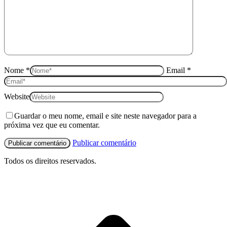
Nome *
Email *
Website
Guardar o meu nome, email e site neste navegador para a
próxima vez que eu comentar.
Publicar comentário
Todos os direitos reservados.
I
p
o
t