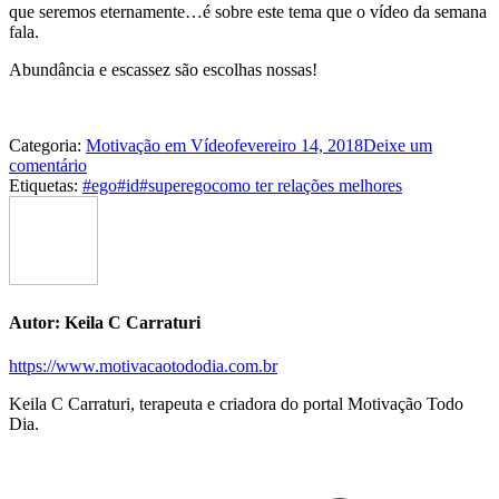
que seremos eternamente…é sobre este tema que o vídeo da semana
fala.
Abundância e escassez são escolhas nossas!
Categoria:
Motivação em Vídeo
fevereiro 14, 2018
Deixe um
comentário
Etiquetas:
#ego
#id
#superego
como ter relações melhores
Autor:
Keila C Carraturi
https://www.motivacaotododia.com.br
Keila C Carraturi, terapeuta e criadora do portal Motivação Todo
Dia.
Navegação
de