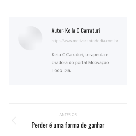
Autor:
Keila C Carraturi
https://www.motivacaotododia.com.br
Keila C Carraturi, terapeuta e
criadora do portal Motivação
Todo Dia.
Navegação
ANTERIOR
de
Perder é uma forma de ganhar
Publicação
anterior: