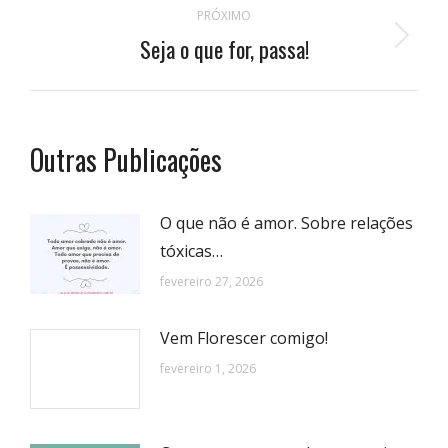
postagens
PRÓXIMO
Seja o que for, passa!
Próximo
post:
Outras Publicações
O que não é amor. Sobre relações
tóxicas…
fevereiro 27, 2026
Vem Florescer comigo!
fevereiro 1, 2026