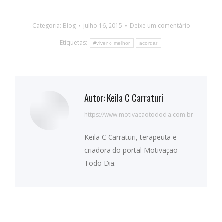
Categoria:
Blog
julho 16, 2015
Deixe um comentário
Etiquetas:
#viver o melhor
acordar
Autor:
Keila C Carraturi
https://www.motivacaotododia.com.br
Keila C Carraturi, terapeuta e
criadora do portal Motivação
Todo Dia.