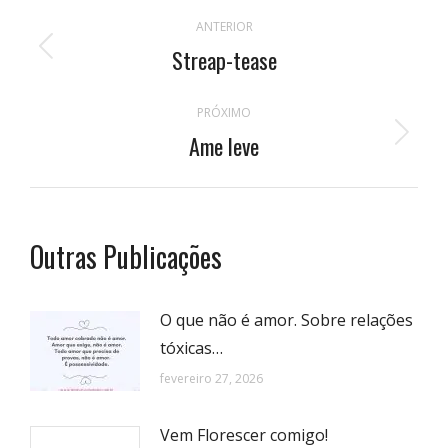
Navegação
ANTERIOR
de
Streap-tease
Publicação
anterior:
postagens
PRÓXIMO
Ame leve
Próximo
post:
Outras Publicações
O que não é amor. Sobre relações
tóxicas…
fevereiro 27, 2026
Vem Florescer comigo!