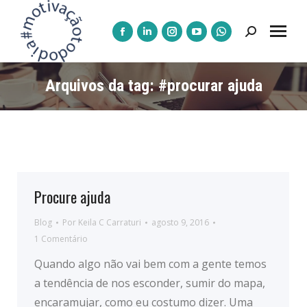
Pesquisar:
A
A
A
A
A
página
página
página
página
página
Facebook
LinkedIn
Instagram
YouTube
WhatsApp
Arquivos da tag:
#procurar ajuda
abre
abre
abre
abre
abre
numa
numa
numa
numa
numa
nova
nova
nova
nova
nova
janela
janela
janela
janela
janela
Procure ajuda
Blog
Por
Keila C Carraturi
agosto 9, 2016
1 Comentário
Quando algo não vai bem com a gente temos
a tendência de nos esconder, sumir do mapa,
encaramujar, como eu costumo dizer. Uma