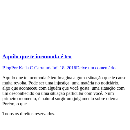
Aquilo que te incomoda é teu
Blog
Por
Keila C Carraturi
abril 18, 2016
Deixe um comentário
Aquilo que te incomoda é teu Imagina alguma situação que te cause
muita revolta. Pode ser uma injustiça, uma matéria no noticiário,
algo que aconteceu com alguém que você gosta, uma situação com
um desconhecido ou uma situação particular com você. Num
primeiro momento, é natural surgir um julgamento sobre o tema.
Porém, o que…
Todos os direitos reservados.
I
p