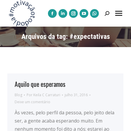
Pesquisar:
A
A
A
A
A
página
página
página
página
página
Facebook
LinkedIn
Instagram
YouTube
WhatsApp
Arquivos da tag:
#expectativas
abre
abre
abre
abre
abre
numa
numa
numa
numa
numa
nova
nova
nova
nova
nova
janela
janela
janela
janela
janela
Aquilo que esperamos
Blog
Por
Keila C Carraturi
julho 31, 2016
Deixe um comentário
Às vezes, pelo perfil da pessoa, pelo jeito dela
ser, a gente acaba esperando muito. Em
nenhum momento foi dito a nós: estarei ao