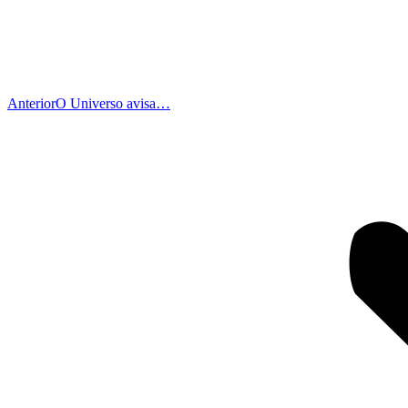
Publicação
Anterior
O Universo avisa…
anterior: