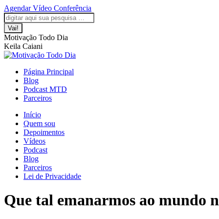
Saltar
Agendar Vídeo Conferência
para
A
A
A
A
A
Pesquisar:
o
página
página
página
página
página
conteúdo
Facebook
LinkedIn
Instagram
YouTube
WhatsApp
Motivação Todo Dia
abre
abre
abre
abre
abre
Keila Caiani
numa
numa
numa
numa
numa
nova
nova
nova
nova
nova
janela
janela
janela
janela
janela
Página Principal
Blog
Podcast MTD
Parceiros
Início
Quem sou
Depoimentos
Vídeos
Podcast
Blog
Parceiros
Lei de Privacidade
Que tal emanarmos ao mundo no