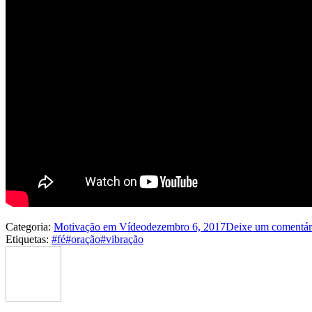
Categoria:
Motivação em Vídeo
dezembro 6, 2017
Deixe um comentár
Etiquetas:
#fé
#oração
#vibração