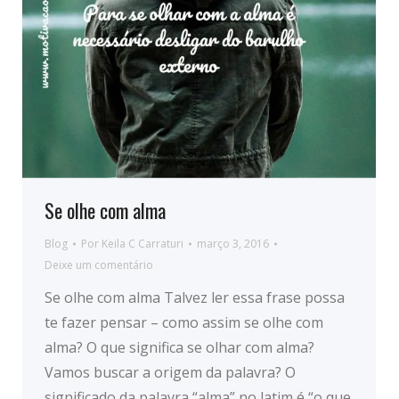
Se olhe com alma
Blog
Por
Keila C Carraturi
março 3, 2016
Deixe um comentário
Se olhe com alma Talvez ler essa frase possa
te fazer pensar – como assim se olhe com
alma? O que significa se olhar com alma?
Vamos buscar a origem da palavra? O
significado da palavra “alma” no latim é “o que