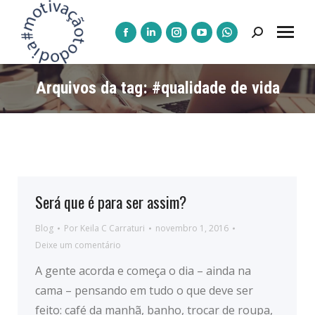
Pesquisar:
A
A
A
A
A
página
página
página
página
página
Facebook
LinkedIn
Instagram
YouTube
WhatsApp
Arquivos da tag:
#qualidade de vida
abre
abre
abre
abre
abre
numa
numa
numa
numa
numa
nova
nova
nova
nova
nova
janela
janela
janela
janela
janela
Será que é para ser assim?
Blog
Por
Keila C Carraturi
novembro 1, 2016
Deixe um comentário
A gente acorda e começa o dia – ainda na
cama – pensando em tudo o que deve ser
feito: café da manhã, banho, trocar de roupa,