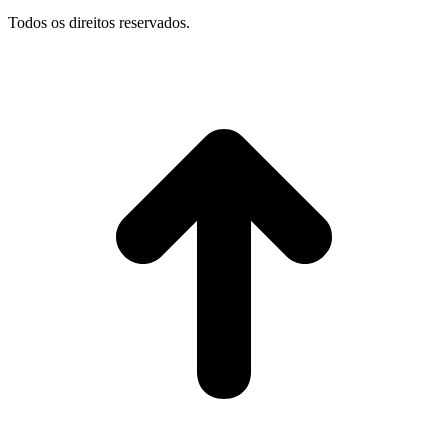
Todos os direitos reservados.
I
p
o
t