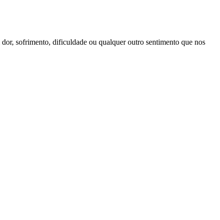
 dor, sofrimento, dificuldade ou qualquer outro sentimento que nos
I
p
o
t