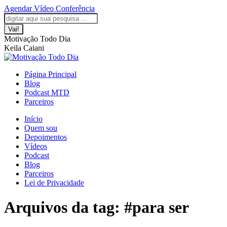
Saltar
Agendar Vídeo Conferência
para
A
A
A
A
A
Pesquisar:
o
página
página
página
página
página
conteúdo
Facebook
LinkedIn
Instagram
YouTube
WhatsApp
Motivação Todo Dia
abre
abre
abre
abre
abre
Keila Caiani
numa
numa
numa
numa
numa
nova
nova
nova
nova
nova
janela
janela
janela
janela
janela
Página Principal
Blog
Podcast MTD
Parceiros
Início
Quem sou
Depoimentos
Vídeos
Podcast
Blog
Parceiros
Lei de Privacidade
Arquivos da tag:
#para ser