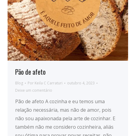
Pão de afeto
Blog
Por
Keila C Carraturi
outubro 4, 2023
Deixe um comentário
Pão de afeto A cozinha e eu temos uma
relação necessária, mas não de amor, pois
não sou apaixonada pela arte de cozinhar. E
também não me considero cozinheira, aliás
sou ótima para provar novas receitas, não