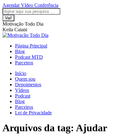
Saltar
Agendar Vídeo Conferência
para
A
A
A
A
A
Pesquisar:
o
página
página
página
página
página
conteúdo
Facebook
LinkedIn
Instagram
YouTube
WhatsApp
Motivação Todo Dia
abre
abre
abre
abre
abre
Keila Caiani
numa
numa
numa
numa
numa
nova
nova
nova
nova
nova
janela
janela
janela
janela
janela
Página Principal
Blog
Podcast MTD
Parceiros
Início
Quem sou
Depoimentos
Vídeos
Podcast
Blog
Parceiros
Lei de Privacidade
Arquivos da tag:
Ajudar