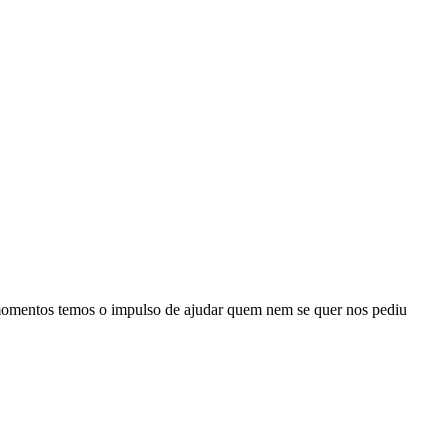
s momentos temos o impulso de ajudar quem nem se quer nos pediu
I
p
o