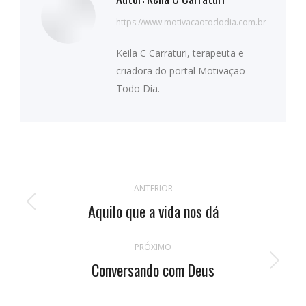
https://www.motivacaotododia.com.br
Keila C Carraturi, terapeuta e
criadora do portal Motivação
Todo Dia.
Navegação
ANTERIOR
de
Aquilo que a vida nos dá
Publicação
anterior:
postagens
PRÓXIMO
Conversando com Deus
Próximo
post: