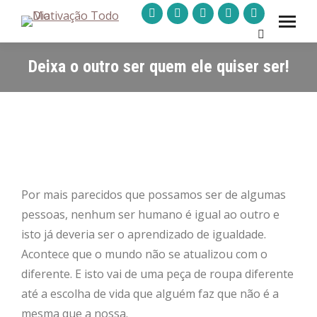
A
A
A
A
A
Pesquisar:
página
página
página
página
página
Deixa o outro ser quem ele quiser ser!
Facebook
LinkedIn
Instagram
YouTube
WhatsApp
abre
abre
abre
abre
abre
numa
numa
numa
numa
numa
nova
nova
nova
nova
nova
janela
janela
janela
janela
janela
Por mais parecidos que possamos ser de algumas
pessoas, nenhum ser humano é igual ao outro e
isto já deveria ser o aprendizado de igualdade.
Acontece que o mundo não se atualizou com o
diferente. E isto vai de uma peça de roupa diferente
até a escolha de vida que alguém faz que não é a
mesma que a nossa.