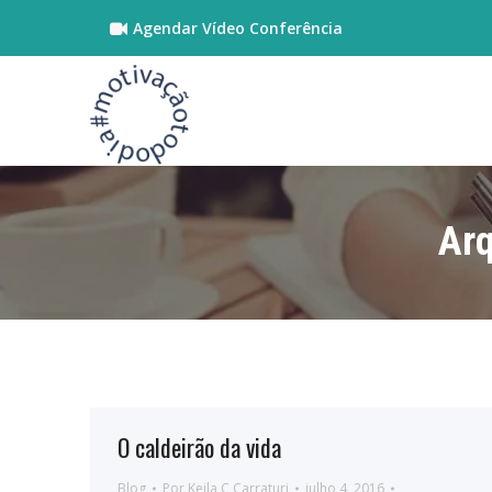
Agendar Vídeo Conferência
Arq
O caldeirão da vida
Blog
Por
Keila C Carraturi
julho 4, 2016