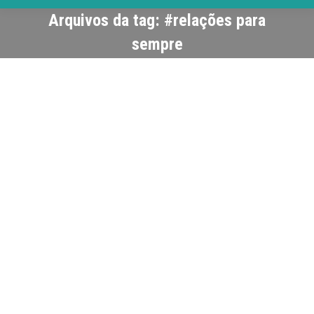
Arquivos da tag:
#relações para
sempre
Marque
Blog
Por
Keila C Carraturi
setembro 15, 2016
Deixe um comentário
Existem pessoas que são inesquecíveis.
Podem ter sido separadas de nós pelo fim de
suas vidas ou porque chegou o momento de
mudar de cidade, estado civil, emprego ou
qualquer outra coisa. Eu me pergunto
sempre o que elas tem de tão especial que