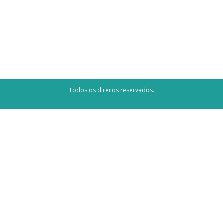
nos faz lembrar delas mesmo depois de
tanto tempo. No meu…
Todos os direitos reservados.